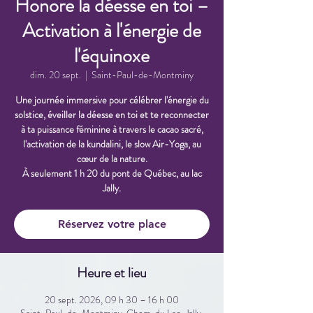
Honore la déesse en toi –
Activation à l'énergie de
l'équinoxe
dim. 20 sept.
  |  
Saint-Paul-de-Montminy
Une journée immersive pour célébrer l'énergie du
solstice, éveiller la déesse en toi et te reconnecter
à ta puissance féminine à travers le cacao sacré,
l'activation de la kundalini, le slow Air-Yoga, au
cœur de la nature.
À seulement 1 h 20 du pont de Québec, au lac
Jally.
Réservez votre place
Heure et lieu
20 sept. 2026, 09 h 30 – 16 h 00
Saint-Paul-de-Montminy, Chem. du Lac-Jally,