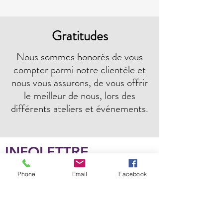
Gratitudes
Nous sommes honorés de vous
compter parmi notre clientèle et
nous vous assurons, de vous offrir
le meilleur de nous, lors des
différents ateliers et événements.
INFOLETTRE
Soyez informé de nos actualités, offres
Phone
Email
Facebook
et événements en exclusivité.
Courriel