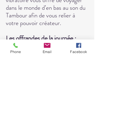
dans le monde d’en bas au son du
Tambour afin de vous relier à
votre pouvoir créateur.
Les offrandes de la journée :
Expérimentation de techniques
divinatoires avec différentes
Phone
Email
Facebook
matières naturelles
Expérimentation de la pratique
chamanique accompagné du
Tambour pour voyager en toute
sécurité
Vivre une connexion à la Terre
Mère
Rencontrer votre animal de
pouvoir et/ou votre allier et
découvrir comment ils peuvent