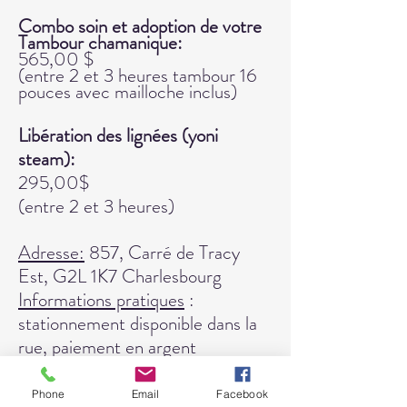
Combo soin et adoption de votre
Tambour chamanique:
565,00 $
(entre 2 et 3 heures tambour 16
pouces avec mailloche inclus)
Libération des lignées (yoni
steam):
295,00$
(entre 2 et 3 heures)
Ad
resse:
857, Carré de Tracy
Est, G2L 1K7 Charlesbourg
Informations pratiques
:
stationnement disponible dans la
rue, paiement en argent
comptant, présence d’animaux sur
place (un chien et un chat), pièce
Phone
Email
Facebook