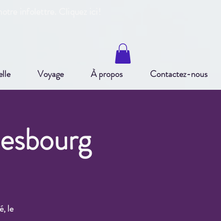
otre infole
ttre. Cliquez ici!
elle
Voyage
À propos
Contactez-nous
lesbourg
é, le