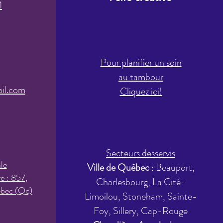
1
Pour planifier un soin
à
au tamb
our
il.com
Cliquez ici!
Secteurs desservis
le
Ville de Québec
: Beauport,
ve : 857,
Charlesbourg, La Cité-
ébec (Qc)
Limoilou, Stoneham, Sainte-
Foy, Sillery, Cap-Rouge