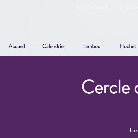
Soyez informé de nos actual
Accueil
Calendrier
Tambour
Hochet
Cercle 
La s