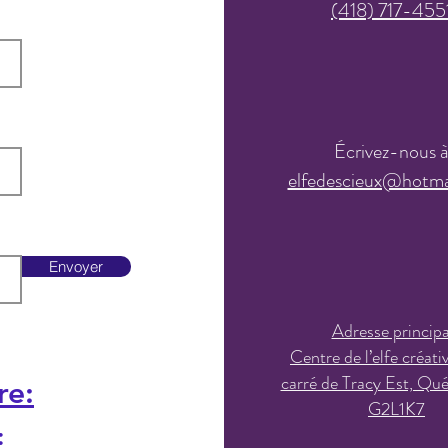
(418) 717-455
Écrivez-nous 
elfedescieux@hotma
Envoyer
Adresse principa
Centre de l’elfe créati
carré de Tracy Est, Qu
re:
G2L1K7
: