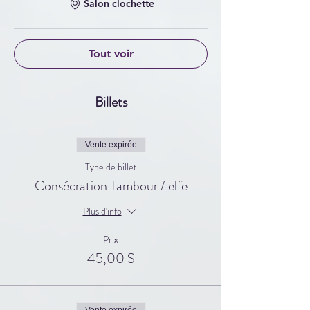
c’est ce que vous souhaitez!!
Salon clochette
Merci de tout cœur!!
Tarification: 45,00$ si vous avez créer votre
tambour avec l'elfe
Tout voir
65,00$ pour tout autre tambour
Durée : 2h30
Billets
Vente expirée
Type de billet
Consécration Tambour / elfe
Plus d'info
Prix
45,00 $
Vente expirée