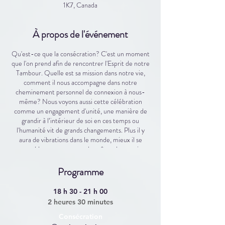
1K7, Canada
À propos de l'événement
Qu'est-ce que la consécration? C'est un moment
que l'on prend afin de rencontrer l'Esprit de notre
Tambour. Quelle est sa mission dans notre vie,
comment il nous accompagne dans notre
cheminement personnel de connexion à nous-
même? Nous voyons aussi cette célébration
comme un engagement d'unité, une manière de
grandir à l’intérieur de soi en ces temps ou
l'humanité vit de grands changements. Plus il y
aura de vibrations dans le monde, mieux il se
portera. Un peu comme un baptême, le parrain ou
la marraine est présent comme témoin de cette
union entre vos nouvelles vibrations et
Programme
l'instrument.
Vous êtes donc invité à vivre la consécration de
18 h 30 - 21 h 00
votre Tambour, seul ou avec votre parrain ou
2 heures 30 minutes
marraine. Lors de l’inscription, nous aimerions
avoir le prénom de votre parrain ou marraine si
Consécration