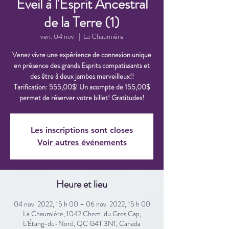
Éveil à l'Esprit Ancestral
de la Terre (1)
ven. 04 nov.
  |  
La Chaumière
Venez vivre une expérience de connexion unique
en présence des grands Esprits compatissants et
des être à deux jambes merveilleux!!
Tarification: 555,00$! Un acompte de 155,00$
permet de réserver votre billet! Gratitudes!
Les inscriptions sont closes
Voir autres événements
Heure et lieu
04 nov. 2022, 15 h 00 – 06 nov. 2022, 15 h 00
La Chaumière, 1042 Chem. du Gros Cap,
L'Étang-du-Nord, QC G4T 3N1, Canada