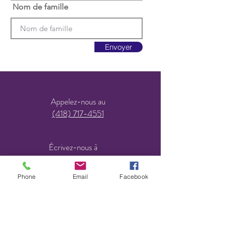
Nom de famille
Envoyer
Appelez-nous au
(418) 717-4551
Écrivez-nous à
elfedescieux@hotmail.com
Phone
Email
Facebook
Adresse principale
Centre de l’elfe créative : 857, carré de
Tracy Est, Québec (Qc) G2L1K7