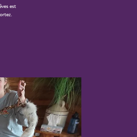
êves est
ortez.