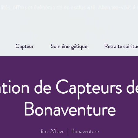
ités, offres et événements en exclusivité. Abonnez-vous à n
Capteur
Soin énergétique
Retraite spiritu
tion de Capteurs d
Bonaventure
dim. 23 avr.
  |  
Bonaventure