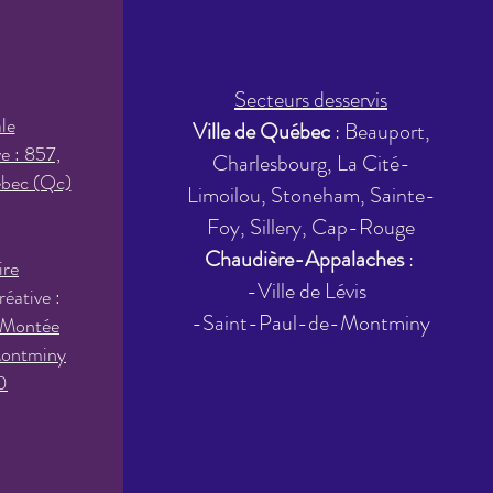
Secteurs desservis
le
Ville de Québec
: Beauport,
ve : 857,
Charlesbourg, La Cité-
ébec (Qc)
Limoilou, Stoneham, Sainte-
Foy, Sillery, Cap-Rouge
Chaudière-Appalaches
:
ire
-Ville de Lévis
réative :
-Saint-Paul-de-Montminy
 Montée
ontminy
0