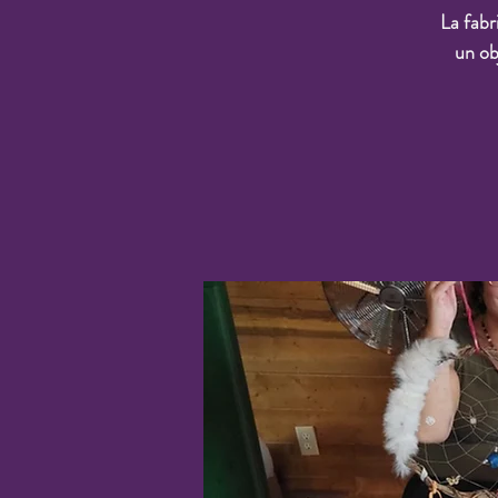
La fabr
un ob