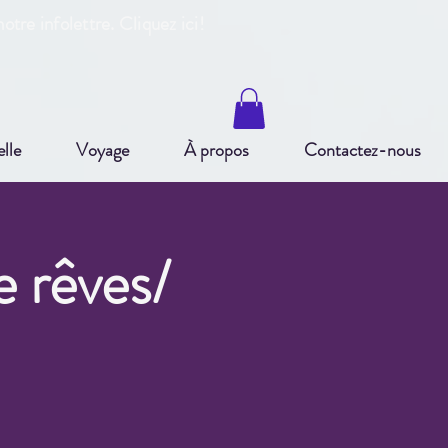
otre infole
ttre. Cliquez ici!
elle
Voyage
À propos
Contactez-nous
e rêves/