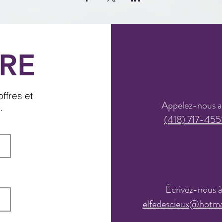
RE
ffres et
Appelez-nous 
.
(418) 717-455
Écrivez-nous 
elfedescieux@hotma