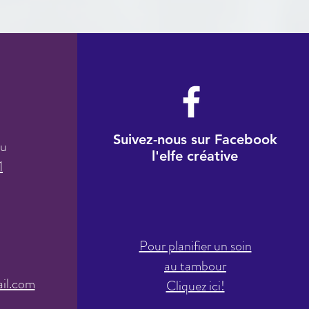
Suivez-nous sur Facebook
au
l'elfe créative
1
Pour planifier un soin
à
au tamb
our
il.com
Cliquez ici!