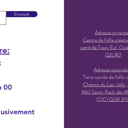
Envoyer
Adresse principa
Centre de l’elfe créati
carré de Tracy Est, Qu
re:
G2L1K7
:
Adresse seconda
Terre sacrée de l’elfe c
Chemin du Lac-Jally,
h 00
960 Saint-Paul-de-M
(QC) G0R 3Y
lusivement