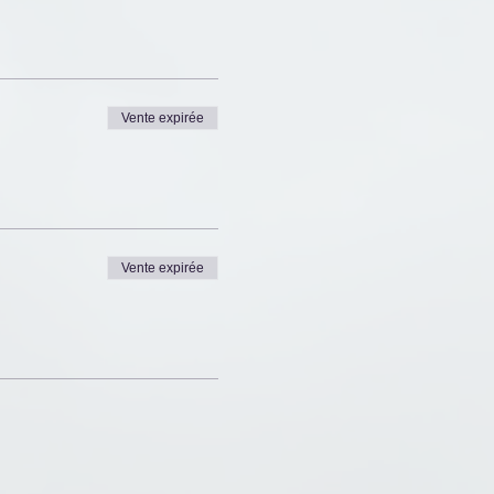
155$
Vente expirée
a section ''Commentaire''.
Vente expirée