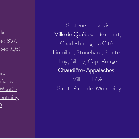
Secteurs desservis
le
Ville de Québec
: Beauport,
ve : 857,
Charlesbourg, La Cité-
ébec (Qc)
Limoilou, Stoneham, Sainte-
Foy, Sillery, Cap-Rouge
Chaudière-Appalaches
:
ire
-Ville de Lévis
réative :
-Saint-Paul-de-Montminy
 Montée
ontminy
0