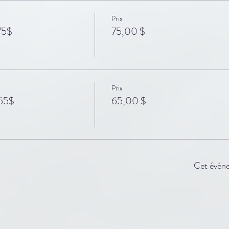
Prix
75$
75,00 $
Prix
 65$
65,00 $
Cet évén