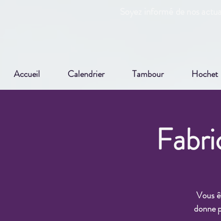
Soyez informé de nos actual
Accueil
Calendrier
Tambour
Hochet
Fabri
Vous êt
donne p