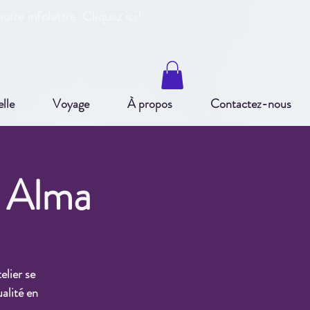
otre infole
ttre. Cliquez ici!
elle
Voyage
À propos
Contactez-nous
/ Alma
elier se
alité en