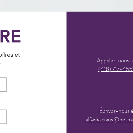
RE
ffres et
Appelez-nous 
.
(418) 717-455
Écrivez-nous 
elfedescieux@hotma