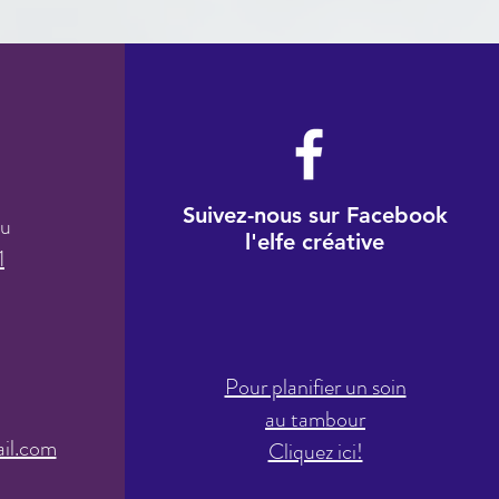
Suivez-nous sur Facebook
au
l'elfe créative
1
Pour planifier un soin
à
au tamb
our
il.com
Cliquez ici!