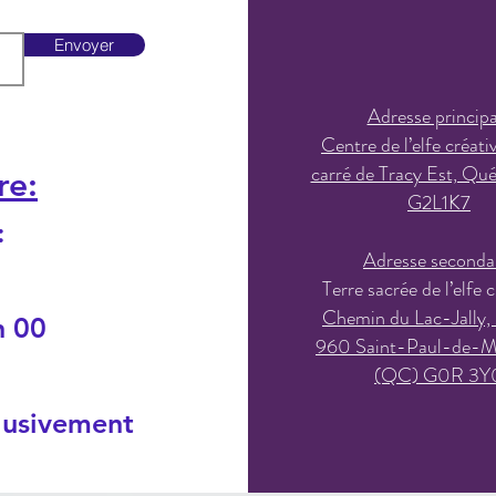
Envoyer
Adresse principa
Centre de l’elfe créati
carré de Tracy Est, Qu
re:
G2L1K7
:
Adresse seconda
Terre sacrée de l’elfe c
Chemin du Lac-Jally,
h 00
960 Saint-Paul-de-M
(QC) G0R 3Y
lusivement