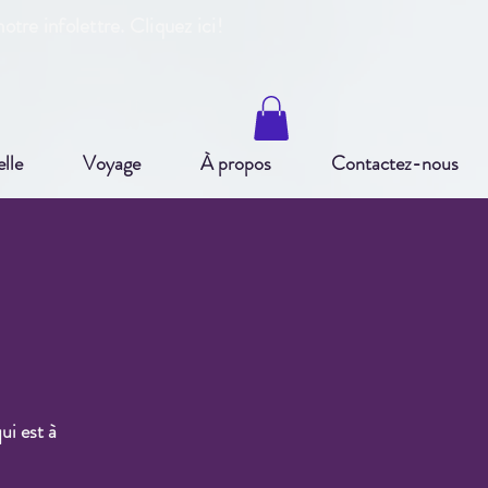
otre infole
ttre. Cliquez ici!
elle
Voyage
À propos
Contactez-nous
ui est à