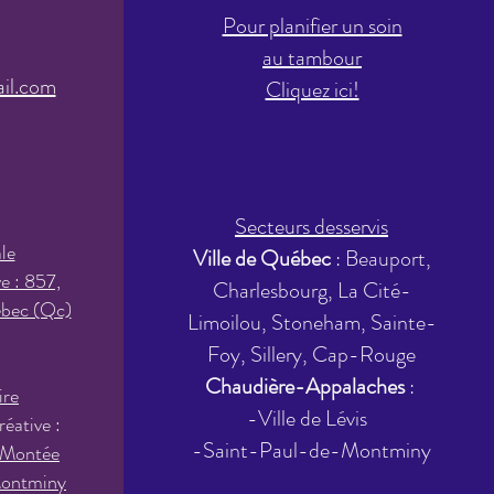
Pour planifier un soin
à
au tamb
our
il.com
Cliquez ici!
Secteurs desservis
le
Ville de Québec
: Beauport,
ve : 857,
Charlesbourg, La Cité-
ébec (Qc)
Limoilou, Stoneham, Sainte-
Foy, Sillery, Cap-Rouge
Chaudière-Appalaches
:
ire
-Ville de Lévis
réative :
-Saint-Paul-de-Montminy
 Montée
ontminy