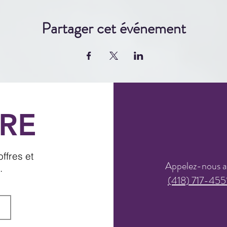
Partager cet événement
RE
ffres et
Appelez-nous 
.
(418) 717-455