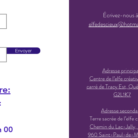
Écrivez-nous 
elfedescieux@hotma
Envoyer
Adresse principa
Centre de l’elfe créati
carré de Tracy Est, Qu
re:
G2L1K7
:
Adresse seconda
Terre sacrée de l’elfe c
Chemin du Lac-Jally,
h 00
960 Saint-Paul-de-M