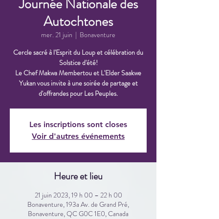
Journée Nationale des
Autochtones
mer. 21 juin
  |  
Bonaventure
Cercle sacré à l'Esprit du Loup et célébration du
Solstice d'été!
Le Chef Makwa Membertou et L'Elder Saakwe
Yukan vous invite à une soirée de partage et
d'offrandes pour Les Peuples.
Les inscriptions sont closes
Voir d'autres événements
Heure et lieu
21 juin 2023, 19 h 00 – 22 h 00
Bonaventure, 193a Av. de Grand Pré,
Bonaventure, QC G0C 1E0, Canada