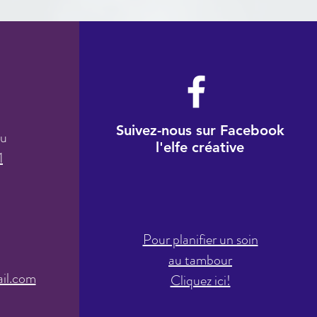
Suivez-nous sur Facebook
au
l'elfe créative
1
Pour planifier un soin
à
au tamb
our
il.com
Cliquez ici!