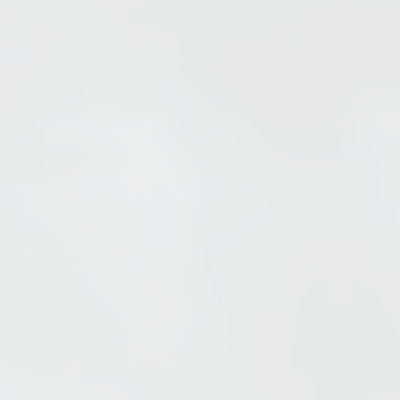
Animatio
Il y a plusieurs espaces de s
exceptions dans le chalet
chien et un chat ), les 
rocailleux. Une toilette di
vivez la 