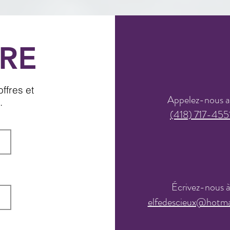
RE
ffres et
Appelez-nous 
.
(418) 717-455
Écrivez-nous 
elfedescieux@hotma