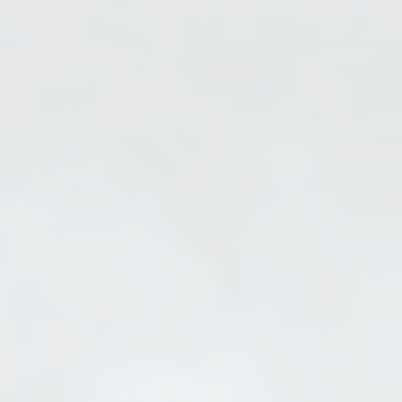
as santé.
le terrain, seulement pour les
ns le chalet principal (un
e butte à monter, terrain
ur votre bain dans le lac ou
principal.