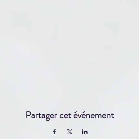
Tarification
Nuitée en dortoir: 550 $
Nuitée en camping sauvage: 450 $
n, guidance et accompagnement, matériel de confection, 6 rep
Informations pratiques chalet:
tationnement. Il n’y a pas d’électricité et ni réseau cellulaire sur 
. Paiement en argent comptant, présence d’animaux sur place da
installations sont distantes d’environ 500 mètres, il y a une petit
sponible dans le chalet principal, apportez du savon biologique po
nature sauvage. Il y aura de l'eau potable dans le Berkey au chalet 
Partager cet événement