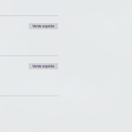
les, etc.) ;
Vente expirée
s deux fins de semaine.
Vente expirée
es) ;