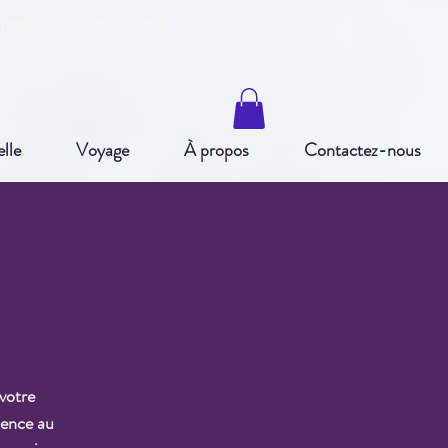
otre infole
ttre. Cliquez ici!
elle
Voyage
À propos
Contactez-nous
 votre
ience au