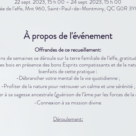
22 sept. 2023, 15 h 00 – 24 sept. 2023, 15 h 00
crée de l'elfe, Mnt 960, Saint-Paul-de-Montminy, QC G0R 3Y
À propos de l'événement
Offrandes de ce recueillement:
ns de semaines se déroule sur la terre familiale de l’elfe, grati
les bois en présence des bons Esprits compatissants et de la nat
bienfaits de cette pratique :
-Débrancher votre mental de la vie quotidienne ;
-Profiter de la nature pour retrouver un calme et une sérénité ;
 à sa sagesse ancestrale (guérison de l’âme par les forces de la 
-Connexion à sa mission divine.
Déroulement:
- Méditations et voyages dans chacune des directions ;
- Cercles de Tambours, partages ;