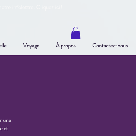
otre infole
ttre. Cliquez ici!
elle
Voyage
À propos
Contactez-nous
ur une
e et