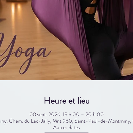
Heure et lieu
08 sept. 2026, 18 h 00 – 20 h 00
ny, Chem. du Lac-Jally, Mnt 960, Saint-Paul-de-Montmin
Autres dates