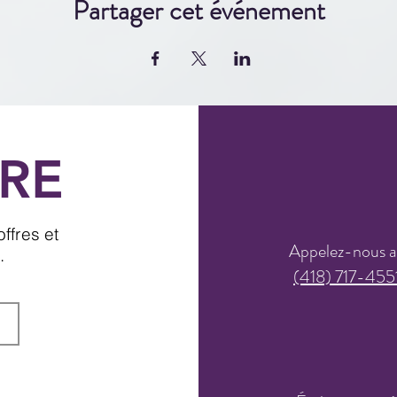
Partager cet événement
RE
ffres et
Appelez-nous 
.
(418) 717-455