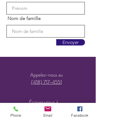
Nom de famille
Envoyer
Appelez-nous au
(418) 717-4551
Écrivez-nous à
elfedescieux@hotmail.com
Phone
Email
Facebook
Adresse principale